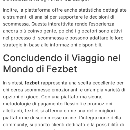
Inoltre, la piattaforma offre anche statistiche dettagliate
e strumenti di analisi per supportare le decisioni di
scommessa. Questa interattività rende l’esperienza
ancora più coinvolgente, poiché i giocatori sono attivi
nel processo di scommessa e possono adattare le loro
strategie in base alle informazioni disponibili.
Concludendo il Viaggio nel
Mondo di Fezbet
In sintesi,
fezbet
rappresenta una scelta eccellente per
chi cerca scommesse emozionanti e un’ampia varietà di
opzioni di gioco. Con una piattaforma sicura,
metodologie di pagamento flessibili e promozioni
allettanti, fezbet si afferma come una delle migliori
piattaforme di scommesse online. L’integrazione della
community, supporto clienti dedicato e la possibilità di