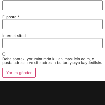
E-posta
*
İnternet sitesi
Daha sonraki yorumlarımda kullanılması için adım, e-
posta adresim ve site adresim bu tarayıcıya kaydedilsin.