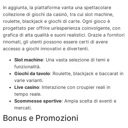
In aggiunta, la piattaforma vanta una spettacolare
collezione di giochi da casinò, tra cui slot machine,
roulette, blackjack e giochi di carte. Ogni gioco è
progettato per offrire un’esperienza coinvolgente, con
grafica di alta qualità e suoni realistici. Grazie a fornitori
rinomati, gli utenti possono essere certi di avere
accesso a giochi innovativi e divertenti.
Slot machine
: Una vasta selezione di temi e
funzionalità.
Giochi da tavolo
: Roulette, blackjack e baccarat in
varie varianti.
Live casino
: Interazione con croupier reali in
tempo reale.
Scommesse sportive
: Ampia scelta di eventi e
mercati.
Bonus e Promozioni