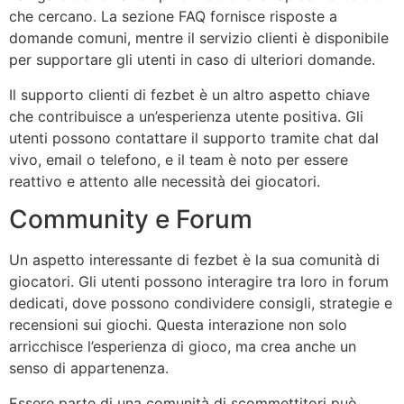
che cercano. La sezione FAQ fornisce risposte a
domande comuni, mentre il servizio clienti è disponibile
per supportare gli utenti in caso di ulteriori domande.
Il supporto clienti di fezbet è un altro aspetto chiave
che contribuisce a un’esperienza utente positiva. Gli
utenti possono contattare il supporto tramite chat dal
vivo, email o telefono, e il team è noto per essere
reattivo e attento alle necessità dei giocatori.
Community e Forum
Un aspetto interessante di fezbet è la sua comunità di
giocatori. Gli utenti possono interagire tra loro in forum
dedicati, dove possono condividere consigli, strategie e
recensioni sui giochi. Questa interazione non solo
arricchisce l’esperienza di gioco, ma crea anche un
senso di appartenenza.
Essere parte di una comunità di scommettitori può