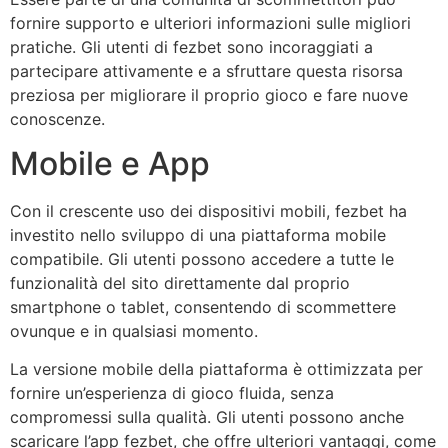
fornire supporto e ulteriori informazioni sulle migliori
pratiche. Gli utenti di fezbet sono incoraggiati a
partecipare attivamente e a sfruttare questa risorsa
preziosa per migliorare il proprio gioco e fare nuove
conoscenze.
Mobile e App
Con il crescente uso dei dispositivi mobili, fezbet ha
investito nello sviluppo di una piattaforma mobile
compatibile. Gli utenti possono accedere a tutte le
funzionalità del sito direttamente dal proprio
smartphone o tablet, consentendo di scommettere
ovunque e in qualsiasi momento.
La versione mobile della piattaforma è ottimizzata per
fornire un’esperienza di gioco fluida, senza
compromessi sulla qualità. Gli utenti possono anche
scaricare l’app fezbet, che offre ulteriori vantaggi, come