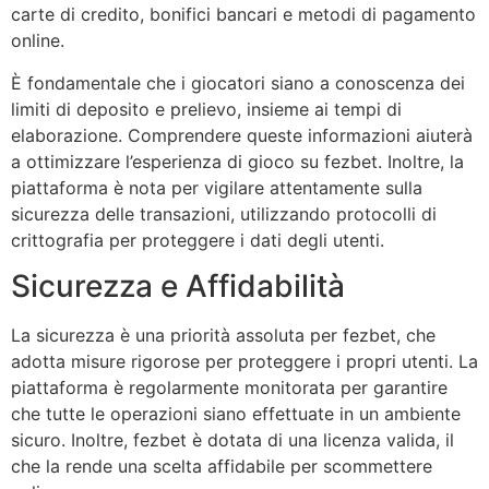
carte di credito, bonifici bancari e metodi di pagamento
online.
È fondamentale che i giocatori siano a conoscenza dei
limiti di deposito e prelievo, insieme ai tempi di
elaborazione. Comprendere queste informazioni aiuterà
a ottimizzare l’esperienza di gioco su fezbet. Inoltre, la
piattaforma è nota per vigilare attentamente sulla
sicurezza delle transazioni, utilizzando protocolli di
crittografia per proteggere i dati degli utenti.
Sicurezza e Affidabilità
La sicurezza è una priorità assoluta per fezbet, che
adotta misure rigorose per proteggere i propri utenti. La
piattaforma è regolarmente monitorata per garantire
che tutte le operazioni siano effettuate in un ambiente
sicuro. Inoltre, fezbet è dotata di una licenza valida, il
che la rende una scelta affidabile per scommettere