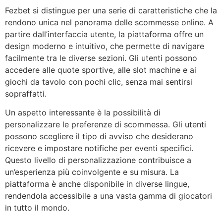
Fezbet si distingue per una serie di caratteristiche che la
rendono unica nel panorama delle scommesse online. A
partire dall’interfaccia utente, la piattaforma offre un
design moderno e intuitivo, che permette di navigare
facilmente tra le diverse sezioni. Gli utenti possono
accedere alle quote sportive, alle slot machine e ai
giochi da tavolo con pochi clic, senza mai sentirsi
sopraffatti.
Un aspetto interessante è la possibilità di
personalizzare le preferenze di scommessa. Gli utenti
possono scegliere il tipo di avviso che desiderano
ricevere e impostare notifiche per eventi specifici.
Questo livello di personalizzazione contribuisce a
un’esperienza più coinvolgente e su misura. La
piattaforma è anche disponibile in diverse lingue,
rendendola accessibile a una vasta gamma di giocatori
in tutto il mondo.