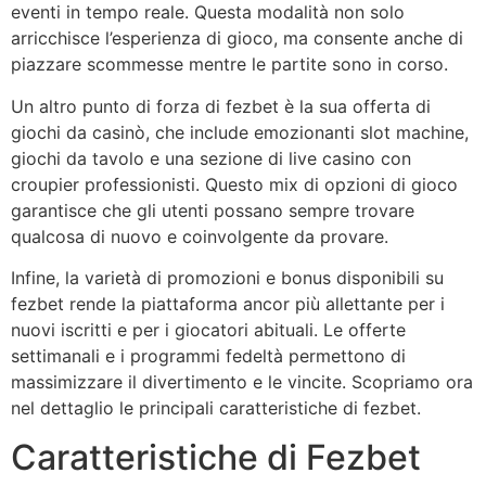
eventi in tempo reale. Questa modalità non solo
arricchisce l’esperienza di gioco, ma consente anche di
piazzare scommesse mentre le partite sono in corso.
Un altro punto di forza di fezbet è la sua offerta di
giochi da casinò, che include emozionanti slot machine,
giochi da tavolo e una sezione di live casino con
croupier professionisti. Questo mix di opzioni di gioco
garantisce che gli utenti possano sempre trovare
qualcosa di nuovo e coinvolgente da provare.
Infine, la varietà di promozioni e bonus disponibili su
fezbet rende la piattaforma ancor più allettante per i
nuovi iscritti e per i giocatori abituali. Le offerte
settimanali e i programmi fedeltà permettono di
massimizzare il divertimento e le vincite. Scopriamo ora
nel dettaglio le principali caratteristiche di fezbet.
Caratteristiche di Fezbet