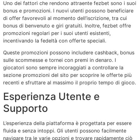
Uno dei fattori che rendono attraente fezbet sono i suoi
bonus e promozioni. I nuovi utenti possono beneficiare
di offer favorevoli al momento dell’iscrizione, tra cui
bonus di benvenuto e giri gratuiti. Inoltre, fezbet offre
promozioni regolari per i suoi utenti esistenti,
incentivando la fedeltà con offerte speciali.
Queste promozioni possono includere cashback, bonus
sulle scommesse e tornei con premi in denaro. I
giocatori sono sempre incoraggiati a controllare la
sezione promozioni del sito per scoprire le offerte più
recenti e sfruttare al massimo il proprio tempo di gioco.
Esperienza Utente e
Supporto
L’esperienza della piattaforma è progettata per essere
fluida e senza intoppi. Gli utenti possono facilmente
navigare tra le varie opzioni e trovare rapidamente ciò