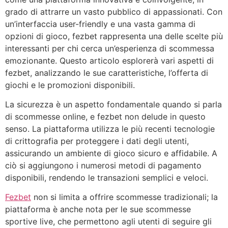
grado di attrarre un vasto pubblico di appassionati. Con
un’interfaccia user-friendly e una vasta gamma di
opzioni di gioco, fezbet rappresenta una delle scelte più
interessanti per chi cerca un’esperienza di scommessa
emozionante. Questo articolo esplorerà vari aspetti di
fezbet, analizzando le sue caratteristiche, l’offerta di
giochi e le promozioni disponibili.
La sicurezza è un aspetto fondamentale quando si parla
di scommesse online, e fezbet non delude in questo
senso. La piattaforma utilizza le più recenti tecnologie
di crittografia per proteggere i dati degli utenti,
assicurando un ambiente di gioco sicuro e affidabile. A
ciò si aggiungono i numerosi metodi di pagamento
disponibili, rendendo le transazioni semplici e veloci.
Fezbet
non si limita a offrire scommesse tradizionali; la
piattaforma è anche nota per le sue scommesse
sportive live, che permettono agli utenti di seguire gli