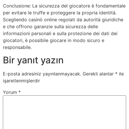
Conclusione: La sicurezza del giocatore è fondamentale
per evitare le truffe e proteggere la propria identità.
Scegliendo casinò online regolati da autorità giuridiche
e che offrono garanzie sulla sicurezza delle
informazioni personali e sulla protezione dei dati dei
giocatori, è possibile giocare in modo sicuro e
responsabile.
Bir yanıt yazın
E-posta adresiniz yayınlanmayacak.
Gerekli alanlar
*
ile
işaretlenmişlerdir
Yorum
*