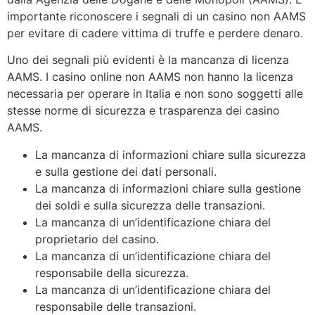
importante riconoscere i segnali di un casino non AAMS
per evitare di cadere vittima di truffe e perdere denaro.
Uno dei segnali più evidenti è la mancanza di licenza
AAMS. I casino online non AAMS non hanno la licenza
necessaria per operare in Italia e non sono soggetti alle
stesse norme di sicurezza e trasparenza dei casino
AAMS.
La mancanza di informazioni chiare sulla sicurezza
e sulla gestione dei dati personali.
La mancanza di informazioni chiare sulla gestione
dei soldi e sulla sicurezza delle transazioni.
La mancanza di un’identificazione chiara del
proprietario del casino.
La mancanza di un’identificazione chiara del
responsabile della sicurezza.
La mancanza di un’identificazione chiara del
responsabile delle transazioni.