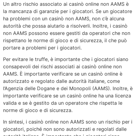
Un altro rischio associato ai casinò online non AAMS è
la mancanza di garanzie per i giocatori. Se un giocatore
ha problemi con un casinò non AAMS, non c’è alcuna
autorità che possa aiutarlo a risolverli. Inoltre, i casinò
non AAMS possono essere gestiti da operatori che non
rispettano le norme di gioco e di sicurezza, il che può
portare a problemi per i giocatori.
Per evitare le truffe, è importante che i giocatori siano
consapevoli dei rischi associati ai casinò online non
AAMS. È importante verificare se un casinò online è
autorizzato e regolato dalle autorità italiane, come
l’Agenzia delle Dogane e dei Monopoli (AAMS). Inoltre, è
importante verificare se un casinò online ha una licenza
valida e se è gestito da un operatore che rispetta le
norme di gioco e di sicurezza.
In sintesi, i casinò online non AAMS sono un rischio per i
giocatori, poiché non sono autorizzati e regolati dalle