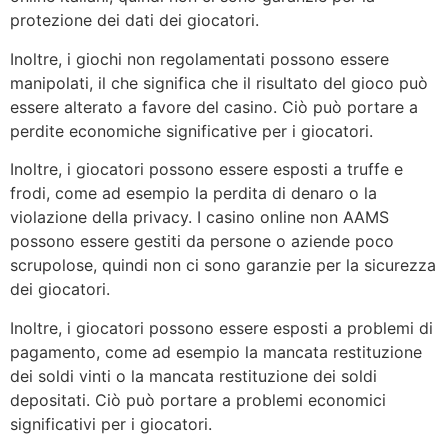
protezione dei dati dei giocatori.
Inoltre, i giochi non regolamentati possono essere
manipolati, il che significa che il risultato del gioco può
essere alterato a favore del casino. Ciò può portare a
perdite economiche significative per i giocatori.
Inoltre, i giocatori possono essere esposti a truffe e
frodi, come ad esempio la perdita di denaro o la
violazione della privacy. I casino online non AAMS
possono essere gestiti da persone o aziende poco
scrupolose, quindi non ci sono garanzie per la sicurezza
dei giocatori.
Inoltre, i giocatori possono essere esposti a problemi di
pagamento, come ad esempio la mancata restituzione
dei soldi vinti o la mancata restituzione dei soldi
depositati. Ciò può portare a problemi economici
significativi per i giocatori.