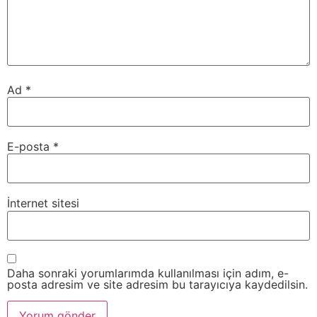
Ad
*
E-posta
*
İnternet sitesi
Daha sonraki yorumlarımda kullanılması için adım, e-
posta adresim ve site adresim bu tarayıcıya kaydedilsin.