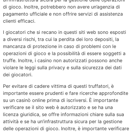
di gioco. Inoltre, potrebbero non avere un’agenzia di
pagamento ufficiale e non offrire servizi di assistenza
clienti efficaci.
I giocatori che si recano in questi siti web sono esposti
a diversi rischi, tra cui la perdita dei loro depositi, la
mancanza di protezione in caso di problemi con le
operazioni di gioco e la possibilità di essere soggetti a
truffe. Inoltre, i casino non autorizzati possono anche
violare le leggi sulla privacy e sulla sicurezza dei dati
dei giocatori.
Per evitare di cadere vittima di questi truffatori, è
importante essere prudenti e fare ricerche approfondite
su un casinò online prima di iscriversi. È importante
verificare se il sito web è autorizzato e se ha una
licenza giuridica, se offre informazioni chiare sulla sua
attività e se ha un’infrastruttura sicura per la gestione
delle operazioni di gioco. Inoltre, è importante verificare