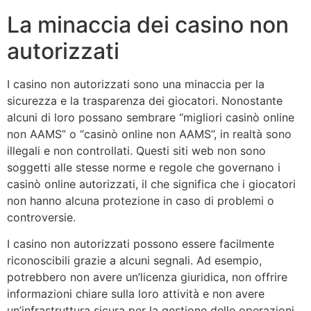
La minaccia dei casino non
autorizzati
I casino non autorizzati sono una minaccia per la
sicurezza e la trasparenza dei giocatori. Nonostante
alcuni di loro possano sembrare “migliori casinò online
non AAMS” o “casinò online non AAMS”, in realtà sono
illegali e non controllati. Questi siti web non sono
soggetti alle stesse norme e regole che governano i
casinò online autorizzati, il che significa che i giocatori
non hanno alcuna protezione in caso di problemi o
controversie.
I casino non autorizzati possono essere facilmente
riconoscibili grazie a alcuni segnali. Ad esempio,
potrebbero non avere un’licenza giuridica, non offrire
informazioni chiare sulla loro attività e non avere
un’infrastruttura sicura per la gestione delle operazioni