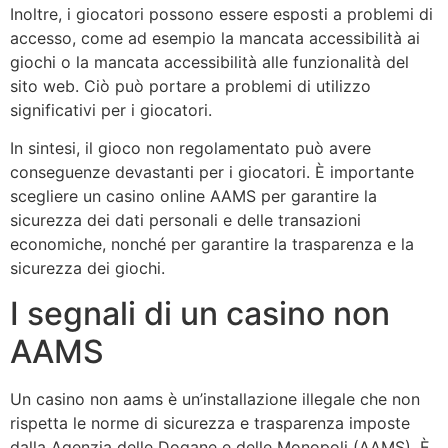
Inoltre, i giocatori possono essere esposti a problemi di
accesso, come ad esempio la mancata accessibilità ai
giochi o la mancata accessibilità alle funzionalità del
sito web. Ciò può portare a problemi di utilizzo
significativi per i giocatori.
In sintesi, il gioco non regolamentato può avere
conseguenze devastanti per i giocatori. È importante
scegliere un casino online AAMS per garantire la
sicurezza dei dati personali e delle transazioni
economiche, nonché per garantire la trasparenza e la
sicurezza dei giochi.
I segnali di un casino non
AAMS
Un casino non aams è un’installazione illegale che non
rispetta le norme di sicurezza e trasparenza imposte
dalla Agenzia delle Dogane e delle Monopoli (AAMS). È